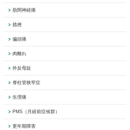
肋間神経痛
捻挫
偏頭痛
肉離れ
外反母趾
脊柱管狭窄症
生理痛
PMS（月経前症候群）
更年期障害