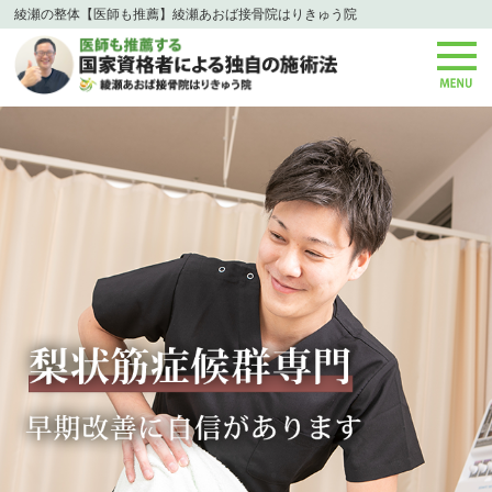
綾瀬の整体【医師も推薦】綾瀬あおば接骨院はりきゅう院