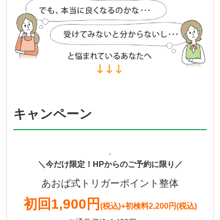
キャンペーン
.
＼今だけ限定！HPからのご予約に限り／
あおば式トリガーポイント整体
初回
1,900円
(税込)
+初検料2,200円(税込)