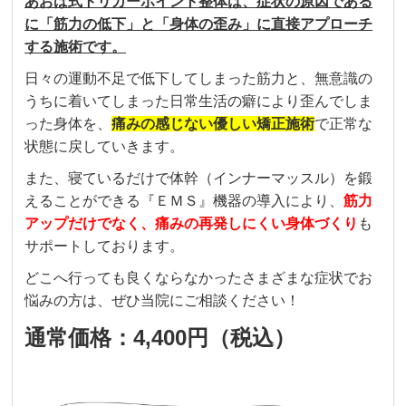
あおば式トリガーポイント整体は、症状の原因である
に「筋力の低下」と「身体の歪み」に直接アプローチ
する施術です。
日々の運動不足で低下してしまった筋力と、無意識の
うちに着いてしまった日常生活の癖により歪んでしま
った身体を、
痛みの感じない優しい矯正施術
で正常な
状態に戻していきます。
また、寝ているだけで体幹（インナーマッスル）を鍛
えることができる『ＥＭＳ』機器の導入により、
筋力
アップだけでなく、痛みの再発しにくい身体づくり
も
サポートしております。
どこへ行っても良くならなかったさまざまな症状でお
悩みの方は、ぜひ当院にご相談ください！
通常価格：4,400円（税込）