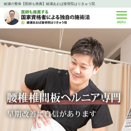
綾瀬の整体【医師も推薦】綾瀬あおば接骨院はりきゅう院