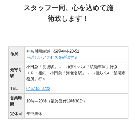
スタッフ一同、心を込めて施
術致します！
神奈川県綾瀬市深谷中4-20-51
住所
⇒
詳しいアクセスを確認する
小田急「長後駅」→ 神奈中バス「綾瀬車庫」行き
最寄り
ＪＲ・相鉄・小田急「海老名駅」→ 相鉄バス「綾瀬市
駅
役所」行き
TEL
0467-53-8222
営業時
10時～20時（最終受付19時30分）
間
定休日
年中無休