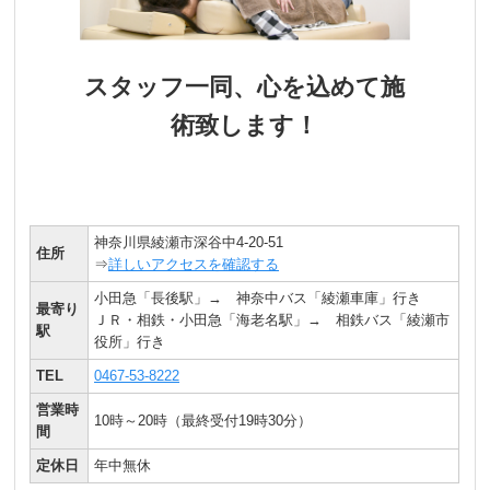
スタッフ一同、心を込めて施
術致します！
神奈川県綾瀬市深谷中4-20-51
住所
⇒
詳しいアクセスを確認する
小田急「長後駅」→ 神奈中バス「綾瀬車庫」行き
最寄り
ＪＲ・相鉄・小田急「海老名駅」→ 相鉄バス「綾瀬市
駅
役所」行き
TEL
0467-53-8222
営業時
10時～20時（最終受付19時30分）
間
定休日
年中無休