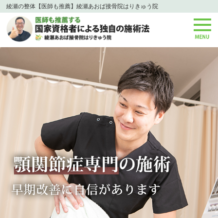
綾瀬の整体【医師も推薦】綾瀬あおば接骨院はりきゅう院