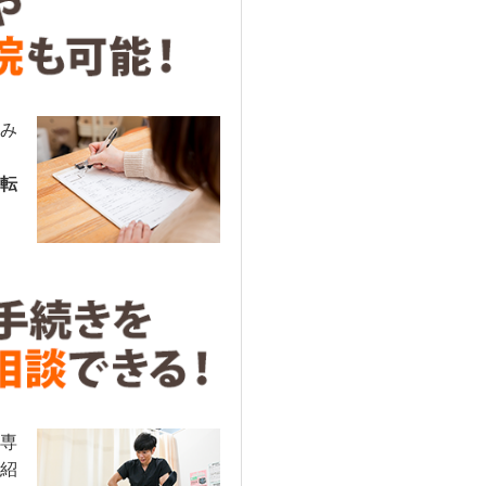
み
転
専
紹