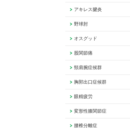
アキレス腱炎
野球肘
オスグッド
股関節痛
頸肩腕症候群
胸郭出口症候群
眼精疲労
変形性膝関節症
腰椎分離症