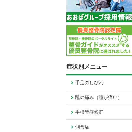
症状別メニュー
手足のしびれ
踵の痛み（踵が痛い）
手根管症候群
側弯症