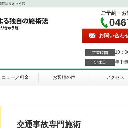
骨院はりきゅう院
ご予約・お
046
お問い合わ
10：0
営業時間
年中
定休日
メニュー／料金
お客様の声
アクセス
交通事故専門施術