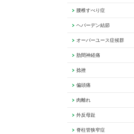
腰椎すべり症
ヘバーデン結節
オーバーユース症候群
肋間神経痛
捻挫
偏頭痛
肉離れ
外反母趾
脊柱管狭窄症