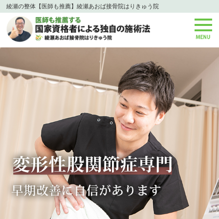
綾瀬の整体【医師も推薦】綾瀬あおば接骨院はりきゅう院