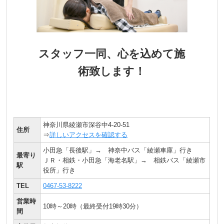
スタッフ一同、心を込めて施
術致します！
神奈川県綾瀬市深谷中4-20-51
住所
⇒
詳しいアクセスを確認する
小田急「長後駅」→ 神奈中バス「綾瀬車庫」行き
最寄り
ＪＲ・相鉄・小田急「海老名駅」→ 相鉄バス「綾瀬市
駅
役所」行き
TEL
0467-53-8222
営業時
10時～20時（最終受付19時30分）
間