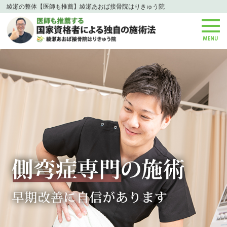
綾瀬の整体【医師も推薦】綾瀬あおば接骨院はりきゅう院