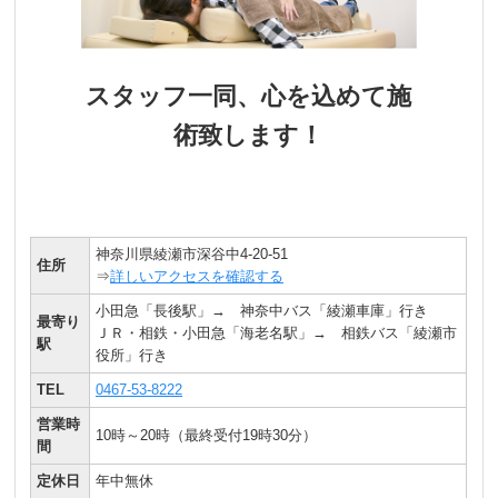
スタッフ一同、心を込めて施
術致します！
神奈川県綾瀬市深谷中4-20-51
住所
⇒
詳しいアクセスを確認する
小田急「長後駅」→ 神奈中バス「綾瀬車庫」行き
最寄り
ＪＲ・相鉄・小田急「海老名駅」→ 相鉄バス「綾瀬市
駅
役所」行き
TEL
0467-53-8222
営業時
10時～20時（最終受付19時30分）
間
定休日
年中無休