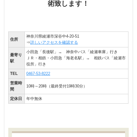
術致します！
神奈川県綾瀬市深谷中4-20-51
住所
⇒
詳しいアクセスを確認する
小田急「長後駅」→ 神奈中バス「綾瀬車庫」行き
最寄り
ＪＲ・相鉄・小田急「海老名駅」→ 相鉄バス「綾瀬市
駅
役所」行き
TEL
0467-53-8222
営業時
10時～20時（最終受付19時30分）
間
定休日
年中無休