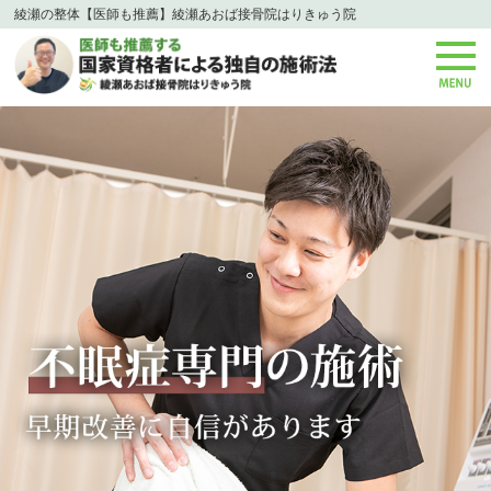
綾瀬の整体【医師も推薦】綾瀬あおば接骨院はりきゅう院