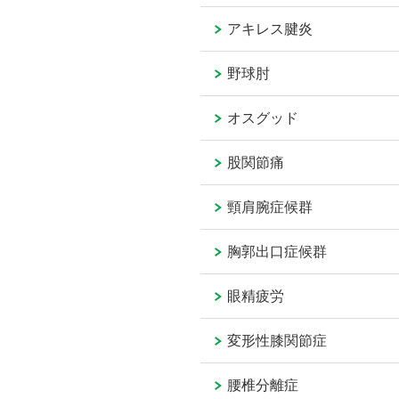
アキレス腱炎
野球肘
オスグッド
股関節痛
頸肩腕症候群
胸郭出口症候群
眼精疲労
変形性膝関節症
腰椎分離症