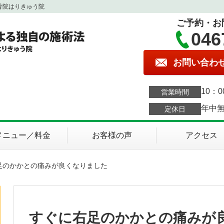
骨院はりきゅう院
ご予約・お
046
お問い合わ
10：0
営業時間
年中
定休日
メニュー／料金
お客様の声
アクセス
足のかかとの痛みが良くなりました
すぐに右足のかかとの痛みが