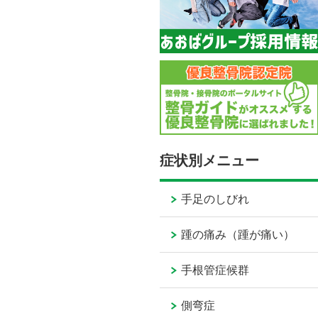
症状別メニュー
手足のしびれ
踵の痛み（踵が痛い）
手根管症候群
側弯症