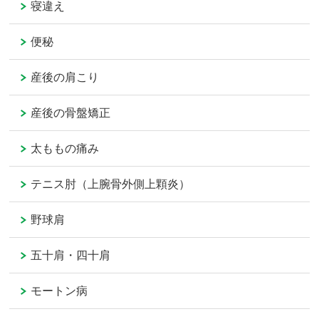
寝違え
便秘
産後の肩こり
産後の骨盤矯正
太ももの痛み
テニス肘（上腕骨外側上顆炎）
野球肩
五十肩・四十肩
モートン病