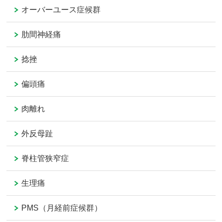
オーバーユース症候群
肋間神経痛
捻挫
偏頭痛
肉離れ
外反母趾
脊柱管狭窄症
生理痛
PMS（月経前症候群）