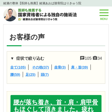
綾瀬の整体【医師も推薦】綾瀬あおば接骨院はりきゅう院
お客様の声
症状で絞り込む
105
34
全て(105)
その他(37)
坐骨(3)
肩・首(39)
腰(59)
足(25)
頭(7)
腰が落ち着き、首・肩・肩甲骨
もほぐして頂きました。疲れ